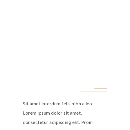
Lorem ipsum dolor sit amet,
consectetur adipiscing elit. Morbi
hendrerit elit turpis, a porttitor
tellus sollicitudin at. Class aptent
taciti sociosqu ad litora torquent
per conubia nostra.
Sit amet interdum felis nibh a leo.
Lorem ipsum dolor sit amet,
consectetur adipiscing elit. Proin