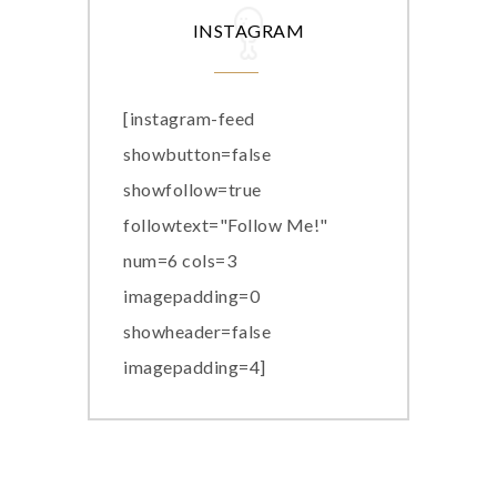
INSTAGRAM
[instagram-feed
showbutton=false
showfollow=true
followtext="Follow Me!"
num=6 cols=3
imagepadding=0
showheader=false
imagepadding=4]