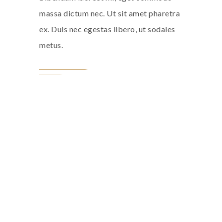
massa dictum nec. Ut sit amet pharetra
ex. Duis nec egestas libero, ut sodales
metus.
Lorem ipsum dolor sit amet,
consectetur adipiscing elit. Morbi
hendrerit elit turpis, a porttitor
tellus sollicitudin at. Class aptent
taciti sociosqu ad litora torquent
per conubia nostra.